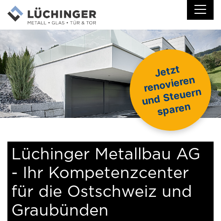
J
etzt
r
e
n
o
vi
er
e
u
n
d
St
e
u
er
s
p
ar
e
n
n
n
Lüchinger Metallbau AG
- Ihr Kompetenzcenter
für die Ostschweiz und
Graubünden