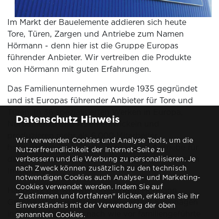
Im Markt der Bauelemente addieren sich heute
Tore, Türen, Zargen und Antriebe zum Namen
Hörmann - denn hier ist die Gruppe Europas
führender Anbieter. Wir vertreiben die Produkte
von Hörmann mit guten Erfahrungen.
Das Familienunternehmen wurde 1935 gegründet
und ist Europas führender Anbieter für Tore und
Türen. In 36 spezialisierten Werken in Europa,
Datenschutz Hinweis
Nordamerika und Asien entwickeln und
produzieren mehr als 6.000 Mitarbeiter
Wir verwenden Cookies und Analyse Tools, um die
hochwertige Tore, Türen, Zargen und Antriebe für
Nutzerfreundlichkeit der Internet-Seite zu
den Einsatz in privaten und gewerblich genutzten
verbessern und die Werbung zu personalisieren. Je
nach Zweck können zusätzlich zu den technisch
Immobilien.
notwendigen Cookies auch Analyse- und Marketing-
Cookies verwendet werden. Indem Sie auf
Hauptsitz der weltweit agierenden Hörmann
"Zustimmen und fortfahren" klicken, erklären Sie Ihr
Gruppe ist die westfälische Kleinstadt Steinhagen
Einverständnis mit der Verwendung der oben
in Deutschland. Das nach wie vor familiengeführte
genannten Cookies.