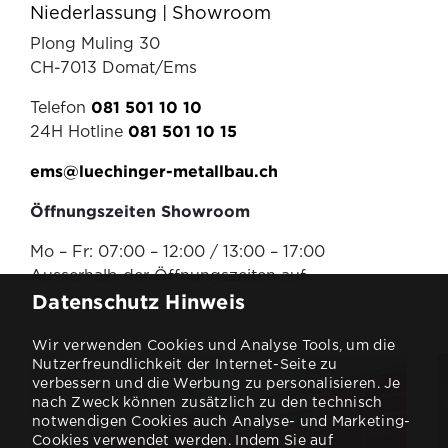
Niederlassung | Showroom
Plong Muling 30
CH-7013 Domat/Ems
Telefon
081 501 10 10
24H Hotline
081 501 10 15
ems@luechinger-metallbau.ch
Öffnungszeiten Showroom
Mo – Fr: 07:00 – 12:00 / 13:00 – 17:00
Ausserhalb der Öffnungszeiten auf
Voranmeldung.
Datenschutz Hinweis
Wir verwenden Cookies und Analyse Tools, um die
Nutzerfreundlichkeit der Internet-Seite zu
verbessern und die Werbung zu personalisieren. Je
nach Zweck können zusätzlich zu den technisch
notwendigen Cookies auch Analyse- und Marketing-
Cookies verwendet werden. Indem Sie auf